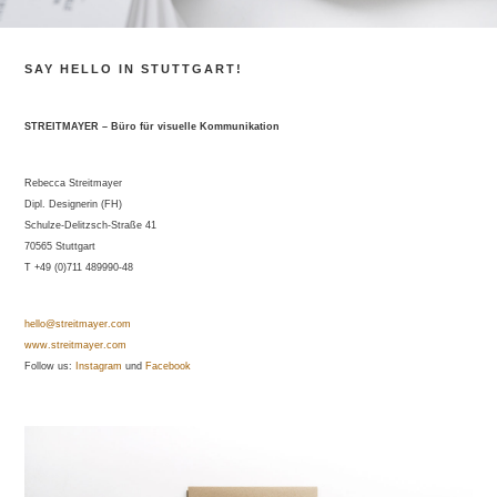
SAY HELLO IN STUTTGART!
STREITMAYER – Büro für visuelle Kommunikation
Rebecca Streitmayer
Dipl. Designerin (FH)
Schulze-Delitzsch-Straße 41
70565 Stuttgart
T +49 (0)711 489990-48
hello@streitmayer.com
www.streitmayer.com
Follow us:
Instagram
und
Faceboo
k