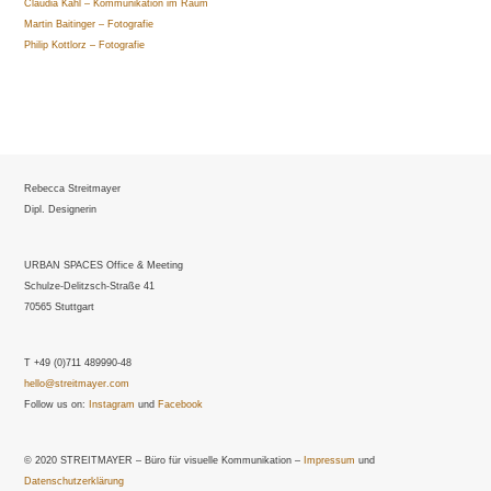
Claudia Kahl – Kommunikation im Raum
Martin Baitinger – Fotografie
Philip Kottlorz – Fotografie
Rebecca Streitmayer
Dipl. Designerin
URBAN SPACES Office & Meeting
Schulze-Delitzsch-Straße 41
70565 Stuttgart
T +49 (0)711 489990-48
hello@streitmayer.com
Follow us on:
Instagram
und
Facebook
© 2020 STREITMAYER – Büro für visuelle Kommunikation –
Impressum
und
Datenschutzerklärung