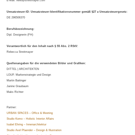
E-Mail: hello@streitmayer.com
Umsatzsteuer-ID: Umsatzsteuer-Identifikationsnummer gemäß §27 a Umsatzsteuergesetz:
DE 296506370
Berufsbezeichnung:
Dipl. Designerin (FH)
Verantwortlich für den Inhalt nach § 55 Abs. 2 RStV:
Rebecca Streitmayer
Quellenangaben für die verwendeten Bilder und Grafiken:
DITTEL | ARCHITEKTEN
LOUP. Markenstrategie und Design
Martin Baitinger
Janine Graubaum
Maks Richter
Partner:
URBAN SPACES – Office & Meeting
Studio Komo – Holistic Interior Affairs
Isabel Ehring – Innenarchitektur
Studio Axel Pfaender – Design & Illustration